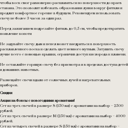
чтобы воск смог равномерно расплавиться по поверхности до краев
стакана. Это позволит избежать образования лунки вокруг фитиля и
продлит комфортное горение в будущем. Рекомендуем использовать
свечу не более 3 часов за один раз.
Перед зажиганием подрезайте фитиль до 0,5 см, чтобы предотвратить
появление копоти
Не задувайте свечу: дым и пепел может внедриться в поверхность
расплавленного воска и сделать цвет немного мутным. Затушить свечу
лучше всего с помощью крышки, ограничив доступ кислорода к пламени.
Не оставляйте горящую свечу без присмотра и в пределах доступа детей
и домашних животных.
Размещайте свечи вдали от солнечных лучей и нагревательных
приборов.
Скидки
Акция на боксы с новогодними ароматами!
Сет из трех свечей в размере S (150 мл) с ароматами на выбор – 2500
рублей.
Сет из трех свечей в размере M (250 мл) с ароматами на выбор – 4000
рублей.
Сет из четырех свечей в размере S (150 мл) с ароматами на выбор –