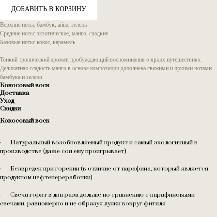
ДОБАВИТЬ В КОРЗИНУ
Верхние ноты: бамбук, айва, зелень
Средние ноты: экзотические, манго, сладкие
Базовые ноты: кокос, карамель
Тонкий тропический аромат, пробуждающий воспоминания о ярких путешествиях.
Деликатная сладость манго в основе композиции дополнена свежими и яркими нотами
бамбука и зелени.
Кокосовый воск
Доставка
Уход
Скидки
Кокосовый воск
· Натуральный возобновляемый продукт и самый экологичный в
производстве (даже соя ему проигрывает)
· Безвреден при горении (в отличие от парафина, который является
продуктом нефтепереработки)
· Свеча горит в два раза дольше по сравнению с парафиновыми
свечами, равномерно и не образуя лунки вокруг фитиля