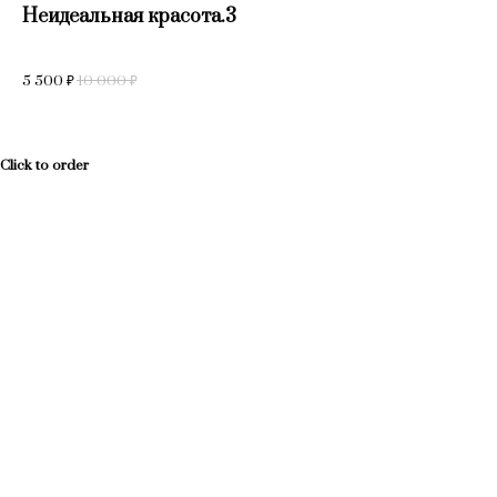
Неидеальная красота.3
Гу
30
Тем
5 500
₽
10 000
₽
10
20
Click to order